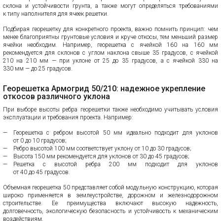
склона и устойчивости грунта, а также могут определяться требованиями
к типу наполнителя для ячеек решетки.
Подбирая георешетку для конкретного проекта, важно помнить принцип: чем
менее благоприятны грунтовые условия и круче откосы, тем меньший размер
ячейки необходим. Например, георешетка с ячейкой 160 на 160 мм
рекомендуется для склонов с углом наклона свыше 35 градусов, с ячейкой
210 на 210 мм — при уклоне от 25 до 35 градусов, а с ячейкой 330 на
330 мм — до 25 градусов.
Георешетка Армогрид 50/210: надежное укрепление
откосов различного уклона
При выборе высоты ребра георешетки также необходимо учитывать условия
эксплуатации и требования проекта. Например:
Георешетка с ребром высотой 50 мм идеально подходит для уклонов
от 0 до 10 градусов;
Ребро высотой 100 мм соответствует уклону от 10 до 30 градусов;
Высота 150 мм рекомендуется для уклонов от 30 до 45 градусов;
Решетка с высотой ребра 200 мм подходит для уклонов
от 40 до 45 градусов.
Объемная георешетка 50 представляет собой модульную конструкцию, которая
широко применяется в землеустройстве, дорожном и железнодорожном
строительстве. Ее преимущества включают высокую надежность,
долговечность, экологическую безопасность и устойчивость к механическим
воздействиям.