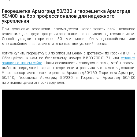
Георешетка Армогрид 50/330 и георешетка Армогрид
50/400: выбор профессионалов для надежного
укрепления
При установке георешетки рекомендуется использовать слой нетканого
геотекстиля для предотвращения рассыпания наполнителя под геосинтетиком.
Способ укладки георешетки 50 мм может быть однослойным или
многослойным в зависимости от конкретных условий проекта.
Хотите купить георешетку 50 по оптовым ценам с доставкой по России и СНГ?
Обращайтесь к нам по бесплатному номеру 8-800-700-01-71 или
оставьте
заявку на нашем сайте
. Наши специалисты свяжутся с вами, чтобы помочь
выбрать подходящий вариант георешетки и рассчитать стоимость доставки.
У нас в ассортименте есть георешетка Армогрид 50/160, Георешетка Армогрид
50/210, Георешетка Армогрид 50/330 и Георешетка Армогрид 50/400
по оптовым ценам от производителя.