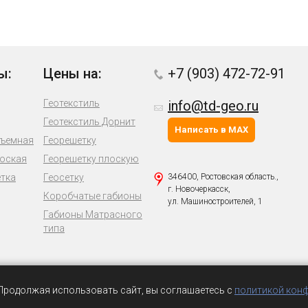
ы:
Цены на:
+7 (903) 472-72-91
Геотекстиль
info@td-geo.ru
Геотекстиль Дорнит
Написать в MAX
бъемная
Георешетку
лоская
Георешетку плоскую
етка
Геосетку
346400, Ростовская область.,
г. Новочеркасск,
Коробчатые габионы
ул. Машиностроителей, 1
Габионы Матрасного
типа
 Продолжая использовать сайт, вы соглашаетесь с
политикой кон