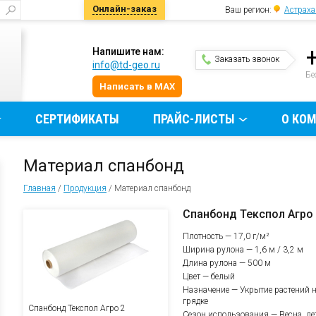
Онлайн-заказ
Ваш регион:
Астраха
Напишите нам:
Заказать звонок
info@td-geo.ru
и
Бе
Написать в MAX
СЕРТИФИКАТЫ
ПРАЙС-ЛИСТЫ
О КО
Материал спанбонд
Главная
/
Продукция
/
Материал спанбонд
Спанбонд Текспол Агро
Плотность — 17,0 г/м²
Ширина рулона — 1,6 м / 3,2 м
Длина рулона — 500 м
Цвет — белый
Назначение — Укрытие растений 
грядке
Спанбонд Текспол Агро 2
Сезон использования — Весна, ле