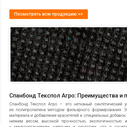
Посмотреть всю продукцию >>
Спанбонд Текспол Агро: Преимущества и 
Спанбонд Текспол Агро — это нетканый синтетический у
из полипропилена методом фильерного формирования. Э
материала и добавление красителей и специальных добавок.
низким весом, высокой прочностью, экологичностью и
к микроорганизмам, щелочам и кислотам, что в сочета