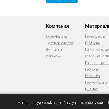
Компания
Материал
Сертификаты
Геотекстиль
Договор-оферта
Геоткань
Контакты
Георешетка о
Вакансии
Георешетка п
Газонная реш
Габионы
Геосетка
Геомембрана
Биомат
Бентомат
Спанбонд
Мы используем cookies, чтобы улучшить работу сайта.