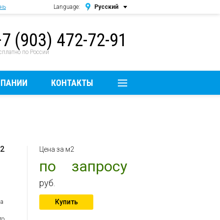
нь
Language:
Русский
Русский
+7 (903) 472-72-91
English
сплатно по России
МПАНИИ
КОНТАКТЫ
 2
Цена за м2
по запросу
руб.
Купить
на
то,