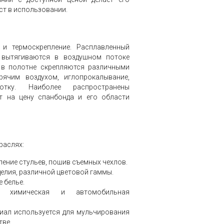
ст в использовании.
и термоскрепление. Расплавленный
 вытягиваются в воздушном потоке
и в полотне скрепляются различными
рячим воздухом, иглопрокалывание,
отку. Наиболее распространены
ет на цену спанбонда и его области
раслях:
ение стульев, пошив съемных чехлов.
елия, различной цветовой гаммы.
 белье.
о, химическая и автомобильная
иал используется для мульчирования
тве.