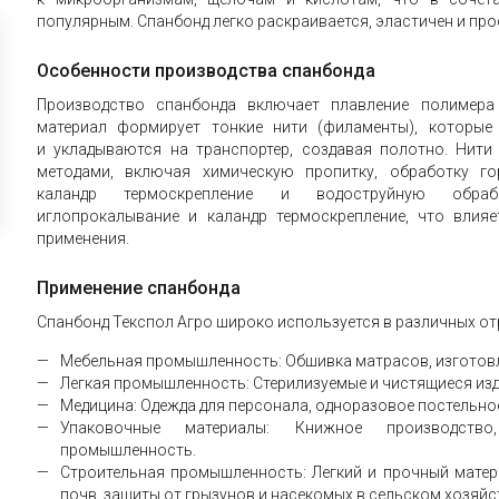
популярным. Спанбонд легко раскраивается, эластичен и про
Особенности производства спанбонда
Производство спанбонда включает плавление полимера 
материал формирует тонкие нити (филаменты), которые
и укладываются на транспортер, создавая полотно. Нит
методами, включая химическую пропитку, обработку го
каландр термоскрепление и водоструйную обраб
иглопрокалывание и каландр термоскрепление, что влия
применения.
Применение спанбонда
Спанбонд Текспол Агро широко используется в различных от
Мебельная промышленность: Обшивка матрасов, изготовл
Легкая промышленность: Стерилизуемые и чистящиеся изд
Медицина: Одежда для персонала, одноразовое постельное
Упаковочные материалы: Книжное производств
промышленность.
Строительная промышленность: Легкий и прочный матер
почв, защиты от грызунов и насекомых в сельском хозяйс