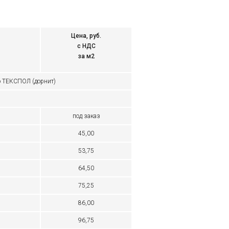
Цена, руб.
с НДС
за м2
но ТЕКСПОЛ (дорнит)
1
под заказ
45,00
53,75
64,50
75,25
86,00
96,75