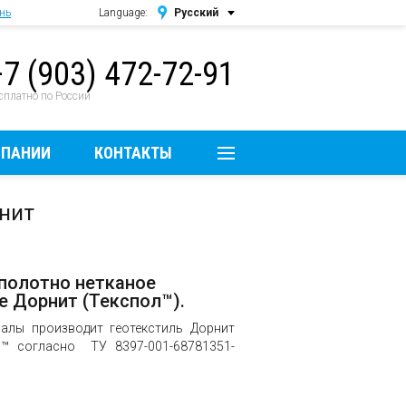
нь
Language:
Русский
Русский
+7 (903) 472-72-91
English
сплатно по России
МПАНИИ
КОНТАКТЫ
нит
 полотно нетканое
е Дорнит (Текспол™).
алы производит геотекстиль Дорнит
л™ согласно ТУ 8397-001-68781351-