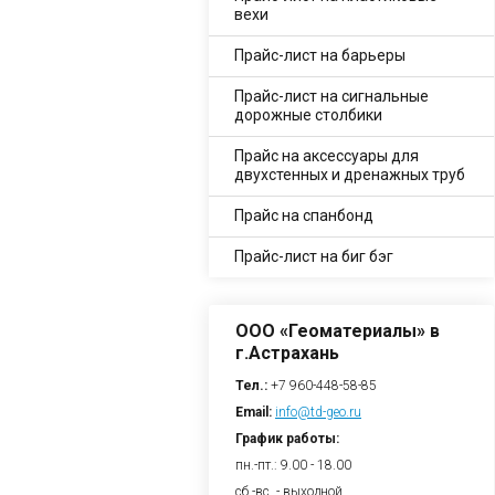
вехи
Прайс-лист на барьеры
Прайс-лист на сигнальные
дорожные столбики
Прайс на аксессуары для
двухстенных и дренажных труб
Прайс на спанбонд
Прайс-лист на биг бэг
ООО «Геоматериалы» в
г.Астрахань
Тел.:
+7 960-448-58-85
Email:
info@td-geo.ru
График работы:
пн.-пт.: 9.00 - 18.00
сб.-вс. - выходной