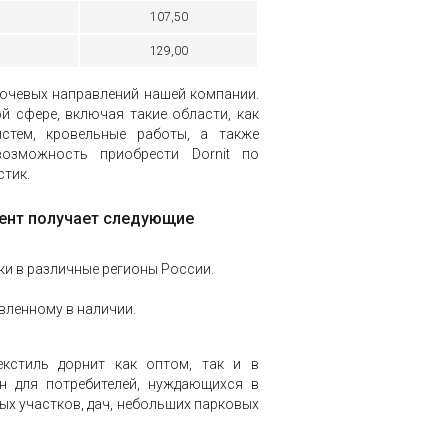
107,50
129,00
лючевых направлений нашей компании.
й сфере, включая такие области, как
истем, кровельные работы, а также
возможность приобрести Dornit по
стик.
иент получает следующие
и в различные регионы России.
вленному в наличии.
кстиль дорнит как оптом, так и в
ен для потребителей, нуждающихся в
х участков, дач, небольших парковых