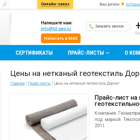
Онлайн-заказ
Ваш регион:
Астраха
Напишите нам:
Заказать звонок
info@td-geo.ru
и
Бе
Написать в MAX
СЕРТИФИКАТЫ
ПРАЙС-ЛИСТЫ
О КО
Цены на нетканый геотекстиль Дор
Главная
/
Прайс-листы
/
Цены на нетканый геотекстиль Дорнит
Прайс-лист на
геотекстильно
Компания Геоматери
под маркой Текспо
2011.