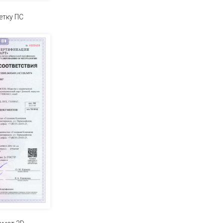
тку ПС