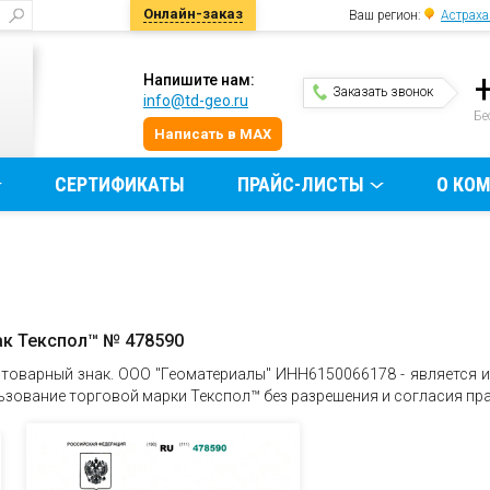
Онлайн-заказ
Ваш регион:
Астраха
Напишите нам:
Заказать звонок
info@td-geo.ru
и
Бе
Написать в MAX
СЕРТИФИКАТЫ
ПРАЙС-ЛИСТЫ
О КО
ак Текспол™ № 478590
 товарный знак. ООО "Геоматериалы" ИНН6150066178 - является
ьзование торговой марки Текспол™ без разрешения и согласия пр