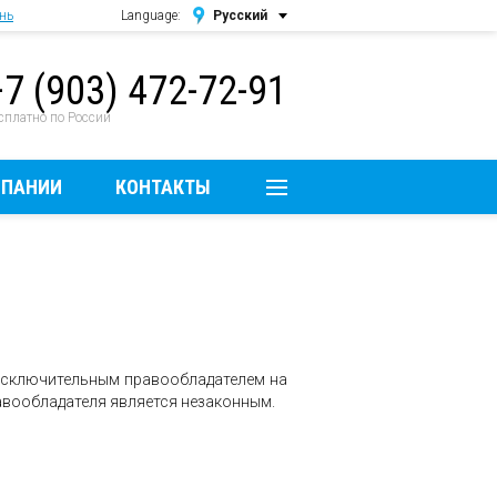
нь
Language:
Русский
Русский
+7 (903) 472-72-91
English
сплатно по России
МПАНИИ
КОНТАКТЫ
 исключительным правообладателем на
авообладателя является незаконным.