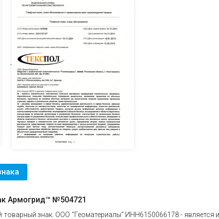
знака
ак Армогрид™ №504721
й товарный знак. ООО "Геоматериалы" ИНН6150066178 - является