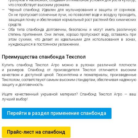
грызунов и насекомых, создавая оптимальные условия для роста культур,
что способствует высоким урожаям.
Черный спанбонд: Идеален для мульчирования и защиты от сорняков.
Он не пропускает солнечные лучи, но позволяет воде и воздуху проходить,
защищая почву и обеспечивая нормальный рост растений без химических
средств.
Оба типа спанбонда долговечны, безопасны и могут иметь различную
степень притенения. Они легкие, хорошо пропускают воду, оставаясь при
этом сухими, что делает их идеальными для использования в зонах,
нуждающихся в постоянном увлажнении.
Преимущества спанбонда Текспол
Купить спанбонд Текспол Агро можно в рулонах различной плотности
и размеров. Спанбонд от производителя Текспол отличается высоким
качеством и доступной ценой. Геосинтетика и геоматериалы, произведенные
Тексполом, соответствуют самым высоким стандартам, обеспечивая надежную
защиту и долговечность.
Ищете качественный укрывной материал? Спанбонд Текспол Агро — ваш
лучший выбор!
Перейти в раздел применение спанбонда
Прайс-лист на спанбонд