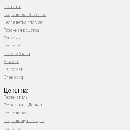
Геоткань
Георешетка объемная
Георешетка плоская
Газонная решетка
Габионы
Геосетка
Геомембрана
Биомат
Бентомат
Спанбонд
Цены на:
Геотекстиль
Геотекстиль Дорнит
Георешетку
Георешетку плоскую
Геосетку