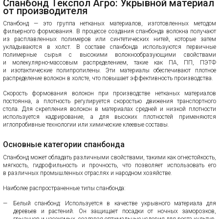
Спанбонд Текспол Агро: Укрывной материал
от производителя
Спанбонд — это группа нетканых материалов, изготовленных методом
фильерного формования. В процессе создания спанбонда волокна получают
из расплавленных полимеров или синтетических нитей, которые затем
укладываются в холст. В составе спанбонда используются первичные
полимерные сырья с высокими волокнообразующими свойствами
и молекулярно-массовым распределением, такие как ПА, ПП, ПЭТФ
и изотактические полипропилены. Эти материалы обеспечивают плотное
распределение волокон в холсте, что повышает эффективность производства.
Скорость формования волокон при производстве нетканых материалов
постоянна, а плотность регулируется скоростью движения транспортного
стола. Для скрепления волокон в материалах средней и низкой плотности
используется кадрирование, а для высоких плотностей применяются
иглопробивные технологии или химические клеевые составы.
Основные категории спанбонда
Спанбонд может обладать различными свойствами, такими как огнестойкость,
мягкость, гидрофильность и прочность, что позволяет использовать его
в различных промышленных отраслях и народном хозяйстве.
Наиболее распространенные типы спанбонда:
Белый спанбонд: Используется в качестве укрывного материала для
деревьев и растений. Он защищает посадки от ночных заморозков,